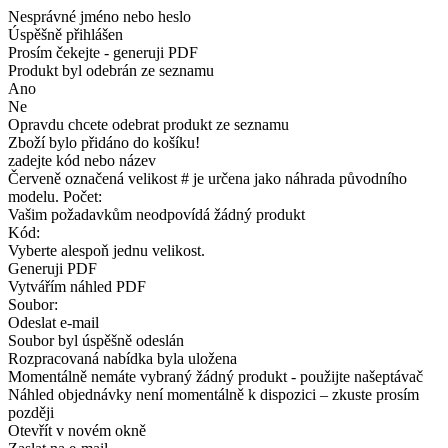
Nesprávné jméno nebo heslo
Úspěšně přihlášen
Prosím čekejte - generuji PDF
Produkt byl odebrán ze seznamu
Ano
Ne
Opravdu chcete odebrat produkt ze seznamu
Zboží bylo přidáno do košíku!
zadejte kód nebo název
Červeně označená velikost # je určena jako náhrada původního
modelu. Počet:
Vašim požadavkům neodpovídá žádný produkt
Kód:
Vyberte alespoň jednu velikost.
Generuji PDF
Vytvářím náhled PDF
Soubor:
Odeslat e-mail
Soubor byl úspěšně odeslán
Rozpracovaná nabídka byla uložena
Momentálně nemáte vybraný žádný produkt - použijte našeptávač
Náhled objednávky není momentálně k dispozici – zkuste prosím
později
Otevřít v novém okně