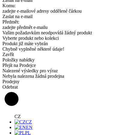
Zaslat na e-mail
Komu:
zadejte e-mailové adresy oddělené čárkou
Zaslat na e-mail
Předmět:
zadejte předmět e-mailu
Vašim požadavkům neodpovídá žádný produkt
Vyberte produkt nebo kolekci
Produkt již máte vybrán
Chybně vyplněné některé údaje!
Zavřít
Položky nabídky
Přejít na Prodejce
Nalezené výsledky pro výraz
Nebyla nalezena žádná prodejna
Prodejny
Odebrat
CZ
CZ
EN
PL