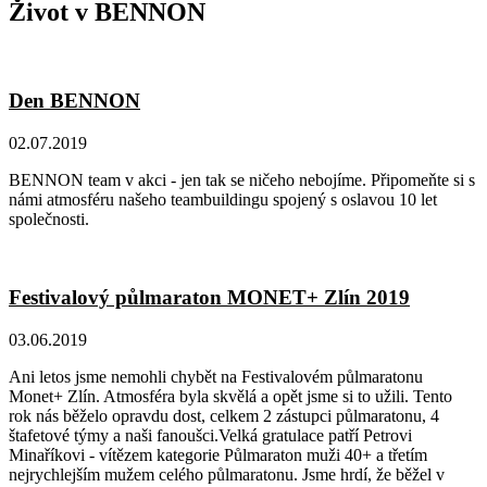
Život v BENNON
Den BENNON
02.07.2019
BENNON team v akci - jen tak se ničeho nebojíme. Připomeňte si s
námi atmosféru našeho teambuildingu spojený s oslavou 10 let
společnosti.
Festivalový půlmaraton MONET+ Zlín 2019
03.06.2019
Ani letos jsme nemohli chybět na Festivalovém půlmaratonu
Monet+ Zlín. Atmosféra byla skvělá a opět jsme si to užili. Tento
rok nás běželo opravdu dost, celkem 2 zástupci půlmaratonu, 4
štafetové týmy a naši fanoušci.Velká gratulace patří Petrovi
Minaříkovi - vítězem kategorie Půlmaraton muži 40+ a třetím
nejrychlejším mužem celého půlmaratonu. Jsme hrdí, že běžel v