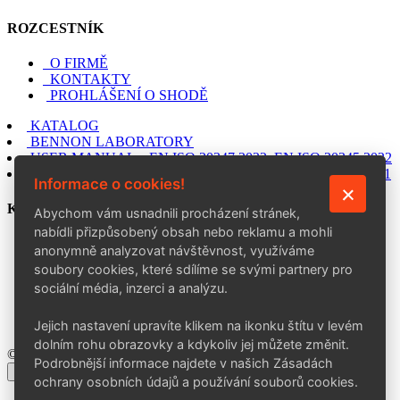
ROZCESTNÍK
O FIRMĚ
KONTAKTY
PROHLÁŠENÍ O SHODĚ
KATALOG
BENNON LABORATORY
USER MANUAL – EN ISO 20347:2022, EN ISO 20345:2022
USER MANUAL – EN ISO 20347:2012, EN ISO 20345:2011
Informace o cookies!
KONTAKT
Abychom vám usnadnili procházení stránek,
nabídli přizpůsobený obsah nebo reklamu a mohli
BENNON Group a. s.
anonymně analyzovat návštěvnost, využíváme
Šedesátá 7015, 760 01 Zlín
soubory cookies, které sdílíme se svými partnery pro
+420 602 757 164
sociální média, inzerci a analýzu.
info@bennon.cz
Po–Pá: 7:00–15:30
Jejich nastavení upravíte klikem na ikonku štítu v levém
dolním rohu obrazovky a kdykoliv jej můžete změnit.
© 2026 BENNON Group a. s.
Podrobnější informace najdete v našich Zásadách
×
ochrany osobních údajů a používání souborů cookies.