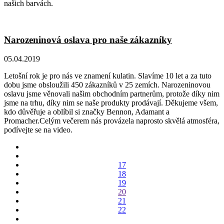
našich barvách.
Narozeninová oslava pro naše zákazníky
05.04.2019
Letošní rok je pro nás ve znamení kulatin. Slavíme 10 let a za tuto
dobu jsme obsloužili 450 zákazníků v 25 zemích. Narozeninovou
oslavu jsme věnovali našim obchodním partnerům, protože díky nim
jsme na trhu, díky nim se naše produkty prodávají. Děkujeme všem,
kdo důvěřuje a oblíbil si značky Bennon, Adamant a
Promacher.Celým večerem nás provázela naprosto skvělá atmosféra,
podívejte se na video.
17
18
19
20
21
22