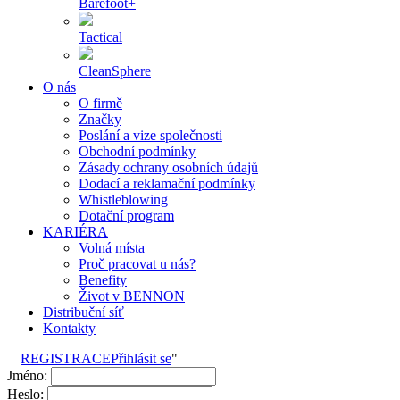
Barefoot+
Tactical
CleanSphere
O nás
O firmě
Značky
Poslání a vize společnosti
Obchodní podmínky
Zásady ochrany osobních údajů
Dodací a reklamační podmínky
Whistleblowing
Dotační program
KARIÉRA
Volná místa
Proč pracovat u nás?
Benefity
Život v BENNON
Distribuční síť
Kontakty
REGISTRACE
Přihlásit se
"
Jméno:
Heslo: