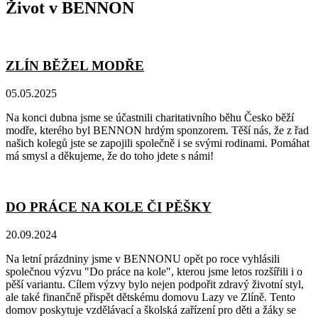
Život v BENNON
ZLÍN BĚŽEL MODŘE
05.05.2025
Na konci dubna jsme se účastnili charitativního běhu Česko běží
modře, kterého byl BENNON hrdým sponzorem. Těší nás, že z řad
našich kolegů jste se zapojili společně i se svými rodinami. Pomáhat
má smysl a děkujeme, že do toho jdete s námi!
DO PRÁCE NA KOLE ČI PĚŠKY
20.09.2024
Na letní prázdniny jsme v BENNONU opět po roce vyhlásili
společnou výzvu "Do práce na kole", kterou jsme letos rozšířili i o
pěší variantu. Cílem výzvy bylo nejen podpořit zdravý životní styl,
ale také finančně přispět dětskému domovu Lazy ve Zlíně. Tento
domov poskytuje vzdělávací a školská zařízení pro děti a žáky se