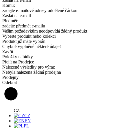
Zaslat na e-mail
Komu:
zadejte e-mailové adresy oddělené čárkou
Zaslat na e-mail
Předmět:
zadejte předmět e-mailu
Vašim požadavkům neodpovídá žádný produkt
Vyberte produkt nebo kolekci
Produkt již máte vybrán
Chybně vyplněné některé údaje!
Zavřít
Položky nabídky
Přejít na Prodejce
Nalezené výsledky pro výraz
Nebyla nalezena žádná prodejna
Prodejny
Odebrat
CZ
CZ
EN
PL