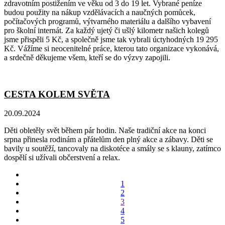
zdravotním postižením ve věku od 3 do 19 let. Vybrané peníze
budou použity na nákup vzdělávacích a naučných pomůcek,
počítačových programů, výtvarného materiálu a dalšího vybavení
pro školní internát. Za každý ujetý či ušlý kilometr našich kolegů
jsme přispěli 5 Kč, a společně jsme tak vybrali úctyhodných 19 295
Kč. Vážíme si neocenitelné práce, kterou tato organizace vykonává,
a srdečně děkujeme všem, kteří se do výzvy zapojili.
CESTA KOLEM SVĚTA
20.09.2024
Děti obletěly svět během pár hodin. Naše tradiční akce na konci
srpna přinesla rodinám a přátelům den plný akce a zábavy. Děti se
bavily u soutěží, tancovaly na diskotéce a smály se s klauny, zatímco
dospělí si užívali občerstvení a relax.
1
2
3
4
5