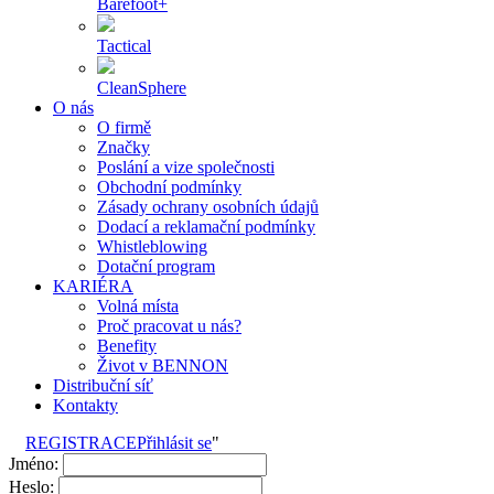
Barefoot+
Tactical
CleanSphere
O nás
O firmě
Značky
Poslání a vize společnosti
Obchodní podmínky
Zásady ochrany osobních údajů
Dodací a reklamační podmínky
Whistleblowing
Dotační program
KARIÉRA
Volná místa
Proč pracovat u nás?
Benefity
Život v BENNON
Distribuční síť
Kontakty
REGISTRACE
Přihlásit se
"
Jméno:
Heslo: