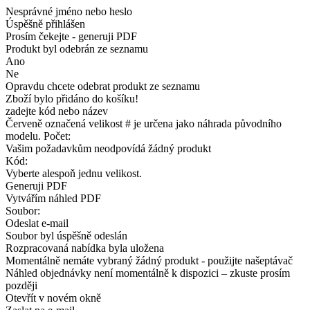
Nesprávné jméno nebo heslo
Úspěšně přihlášen
Prosím čekejte - generuji PDF
Produkt byl odebrán ze seznamu
Ano
Ne
Opravdu chcete odebrat produkt ze seznamu
Zboží bylo přidáno do košíku!
zadejte kód nebo název
Červeně označená velikost # je určena jako náhrada původního
modelu. Počet:
Vašim požadavkům neodpovídá žádný produkt
Kód:
Vyberte alespoň jednu velikost.
Generuji PDF
Vytvářím náhled PDF
Soubor:
Odeslat e-mail
Soubor byl úspěšně odeslán
Rozpracovaná nabídka byla uložena
Momentálně nemáte vybraný žádný produkt - použijte našeptávač
Náhled objednávky není momentálně k dispozici – zkuste prosím
později
Otevřít v novém okně