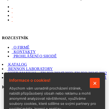
ROZCESTNÍK
O FIRMĚ
KONTAKTY
PROHLÁŠENÍ O SHODĚ
KATALOG
BENNON LABORATORY
USER MANUAL – EN ISO 20347:2022, EN ISO 20345:2022
USER MANUAL – EN ISO 20347:2012, EN ISO 20345:2011
Informace o cookies!
KONTAKT
Abychom vám usnadnili procházení stránek,
nabídli přizpůsobený obsah nebo reklamu a mohli
BENNON Group a. s.
anonymně analyzovat návštěvnost, využíváme
Šedesátá 7015, 760 01 Zlín
soubory cookies, které sdílíme se svými partnery pro
+420 602 757 164
sociální média, inzerci a analýzu.