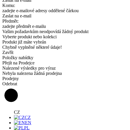
Zaslat na e-mail
Komu:
zadejte e-mailové adresy oddělené čárkou
Zaslat na e-mail
Předmět:
zadejte předmět e-mailu
Vašim požadavkům neodpovídá žádný produkt
Vyberte produkt nebo kolekci
Produkt již máte vybrán
Chybně vyplněné některé údaje!
Zavřít
Položky nabídky
Přejít na Prodejce
Nalezené výsledky pro výraz
Nebyla nalezena žádná prodejna
Prodejny
Odebrat
CZ
CZ
EN
PL