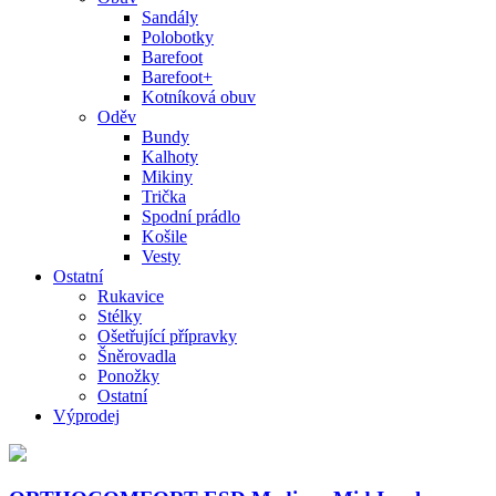
Sandály
Polobotky
Barefoot
Barefoot+
Kotníková obuv
Oděv
Bundy
Kalhoty
Mikiny
Trička
Spodní prádlo
Košile
Vesty
Ostatní
Rukavice
Stélky
Ošetřující přípravky
Šněrovadla
Ponožky
Ostatní
Výprodej