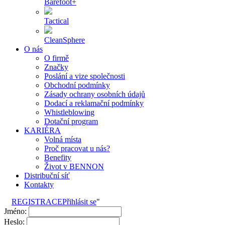
Barefoot+
Tactical
CleanSphere
O nás
O firmě
Značky
Poslání a vize společnosti
Obchodní podmínky
Zásady ochrany osobních údajů
Dodací a reklamační podmínky
Whistleblowing
Dotační program
KARIÉRA
Volná místa
Proč pracovat u nás?
Benefity
Život v BENNON
Distribuční síť
Kontakty
REGISTRACE
Přihlásit se
"
Jméno:
Heslo: