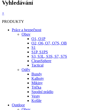
Vyhledávání
+
PRODUKTY
Práce a bezpečnost
Obuv
O1, O1P
O2, O6, O7, O7S, OB
S1
S1P, S1PS
S3, S3L, S3S, S7, S7S
CleanSphere
Tactical
Oděv
Bundy
Kalhoty
Mikiny
Trička
Spodní prádlo
Vesty
Košile
Outdoor
Obuv