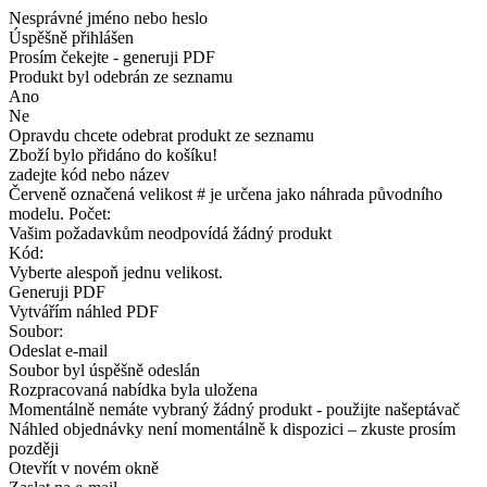
Nesprávné jméno nebo heslo
Úspěšně přihlášen
Prosím čekejte - generuji PDF
Produkt byl odebrán ze seznamu
Ano
Ne
Opravdu chcete odebrat produkt ze seznamu
Zboží bylo přidáno do košíku!
zadejte kód nebo název
Červeně označená velikost # je určena jako náhrada původního
modelu. Počet:
Vašim požadavkům neodpovídá žádný produkt
Kód:
Vyberte alespoň jednu velikost.
Generuji PDF
Vytvářím náhled PDF
Soubor:
Odeslat e-mail
Soubor byl úspěšně odeslán
Rozpracovaná nabídka byla uložena
Momentálně nemáte vybraný žádný produkt - použijte našeptávač
Náhled objednávky není momentálně k dispozici – zkuste prosím
později
Otevřít v novém okně