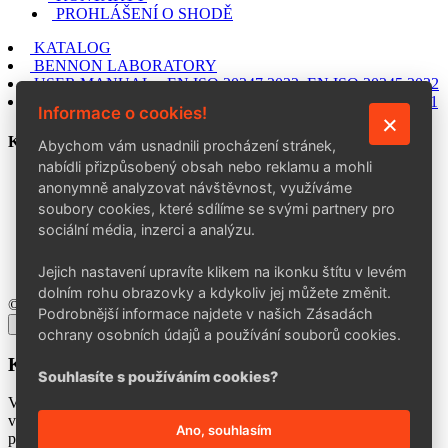
PROHLÁŠENÍ O SHODĚ
KATALOG
BENNON LABORATORY
USER MANUAL – EN ISO 20347:2022, EN ISO 20345:2022
USER MANUAL – EN ISO 20347:2012, EN ISO 20345:2011
Informace o cookies!
KONTAKT
Abychom vám usnadnili procházení stránek,
nabídli přizpůsobený obsah nebo reklamu a mohli
BENNON Group a. s.
anonymně analyzovat návštěvnost, využíváme
Šedesátá 7015, 760 01 Zlín
soubory cookies, které sdílíme se svými partnery pro
+420 602 757 164
sociální média, inzerci a analýzu.
info@bennon.cz
Po–Pá: 7:00–15:30
Jejich nastavení upravíte klikem na ikonku štítu v levém
dolním rohu obrazovky a kdykoliv jej můžete změnit.
© 2026 BENNON Group a. s.
Podrobnější informace najdete v našich Zásadách
×
ochrany osobních údajů a používání souborů cookies.
Kontakty aktualizace
Souhlasíte s používáním cookies?
Vážení obchodní partneři,
v rámci zkvalitňování našich služeb a zrychlení procesů vyřizování
Ano, souhlasím
požadavků