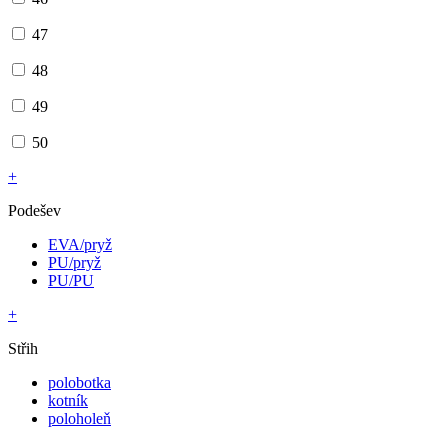
47
48
49
50
+
Podešev
EVA/pryž
PU/pryž
PU/PU
+
Střih
polobotka
kotník
poloholeň