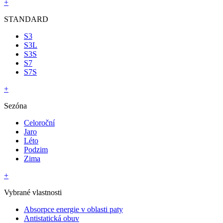
+
STANDARD
S3
S3L
S3S
S7
S7S
+
Sezóna
Celoroční
Jaro
Léto
Podzim
Zima
+
Vybrané vlastnosti
Absorpce energie v oblasti paty
Antistatická obuv