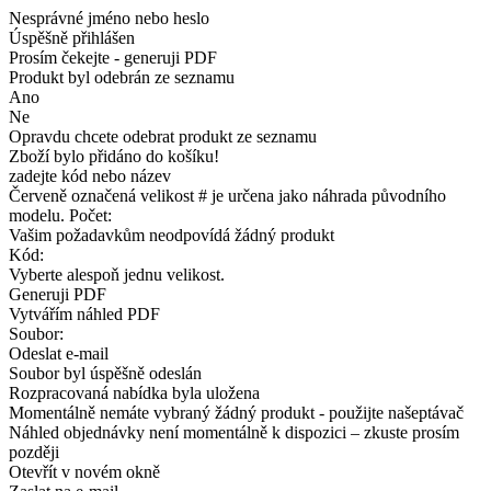
Nesprávné jméno nebo heslo
Úspěšně přihlášen
Prosím čekejte - generuji PDF
Produkt byl odebrán ze seznamu
Ano
Ne
Opravdu chcete odebrat produkt ze seznamu
Zboží bylo přidáno do košíku!
zadejte kód nebo název
Červeně označená velikost # je určena jako náhrada původního
modelu. Počet:
Vašim požadavkům neodpovídá žádný produkt
Kód:
Vyberte alespoň jednu velikost.
Generuji PDF
Vytvářím náhled PDF
Soubor:
Odeslat e-mail
Soubor byl úspěšně odeslán
Rozpracovaná nabídka byla uložena
Momentálně nemáte vybraný žádný produkt - použijte našeptávač
Náhled objednávky není momentálně k dispozici – zkuste prosím
později
Otevřít v novém okně