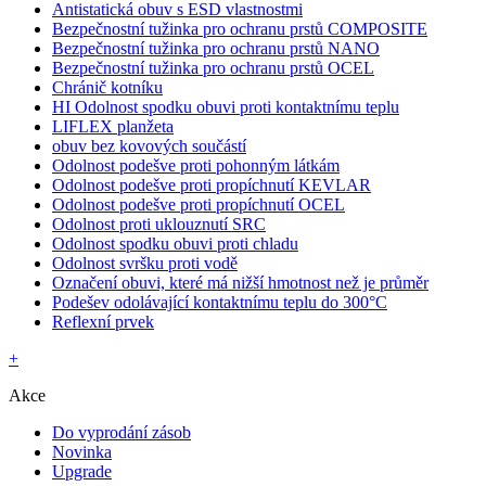
Antistatická obuv s ESD vlastnostmi
Bezpečnostní tužinka pro ochranu prstů COMPOSITE
Bezpečnostní tužinka pro ochranu prstů NANO
Bezpečnostní tužinka pro ochranu prstů OCEL
Chránič kotníku
HI Odolnost spodku obuvi proti kontaktnímu teplu
LIFLEX planžeta
obuv bez kovových součástí
Odolnost podešve proti pohonným látkám
Odolnost podešve proti propíchnutí KEVLAR
Odolnost podešve proti propíchnutí OCEL
Odolnost proti uklouznutí SRC
Odolnost spodku obuvi proti chladu
Odolnost svršku proti vodě
Označení obuvi, které má nižší hmotnost než je průměr
Podešev odolávající kontaktnímu teplu do 300°C
Reflexní prvek
+
Akce
Do vyprodání zásob
Novinka
Upgrade