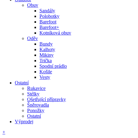
Obuv
Sandály
Polobotky
Barefoot
Barefoot+
Kotníková obuv
Oděv
Bundy
Kalhoty
Mikiny
Trička
Spodní prádlo
Košile
Vesty
Ostatní
Rukavice
Stélky
Ošetřující přípravky
Šněrovadla
Ponožky
Ostatní
Výprodej
+