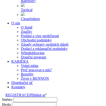
Barefoot+
Tactical
CleanSphere
O nás
O firmě
Značky
Poslání a vize společnosti
Obchodní podmínky
Zásady ochrany osobních údajů
Dodací a reklamační podmínky
Whistleblowing
Dotační program
KARIÉRA
Volná místa
Proč pracovat u nás?
Benefity
Život v BENNON
Distribuční síť
Kontakty
REGISTRACE
Přihlásit se
"
Jméno:
Heslo: