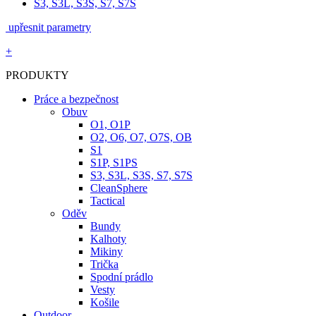
S3, S3L, S3S, S7, S7S
upřesnit parametry
+
PRODUKTY
Práce a bezpečnost
Obuv
O1, O1P
O2, O6, O7, O7S, OB
S1
S1P, S1PS
S3, S3L, S3S, S7, S7S
CleanSphere
Tactical
Oděv
Bundy
Kalhoty
Mikiny
Trička
Spodní prádlo
Vesty
Košile
Outdoor