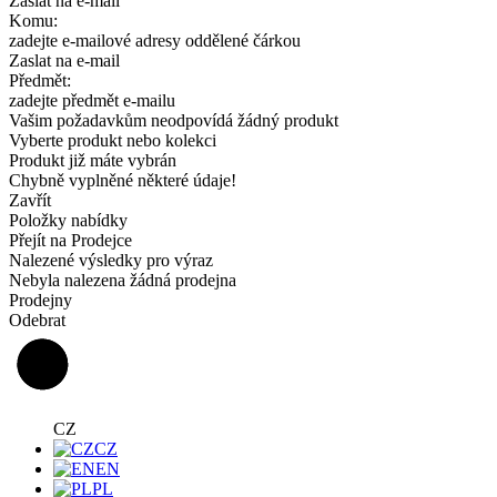
Zaslat na e-mail
Komu:
zadejte e-mailové adresy oddělené čárkou
Zaslat na e-mail
Předmět:
zadejte předmět e-mailu
Vašim požadavkům neodpovídá žádný produkt
Vyberte produkt nebo kolekci
Produkt již máte vybrán
Chybně vyplněné některé údaje!
Zavřít
Položky nabídky
Přejít na Prodejce
Nalezené výsledky pro výraz
Nebyla nalezena žádná prodejna
Prodejny
Odebrat
CZ
CZ
EN
PL