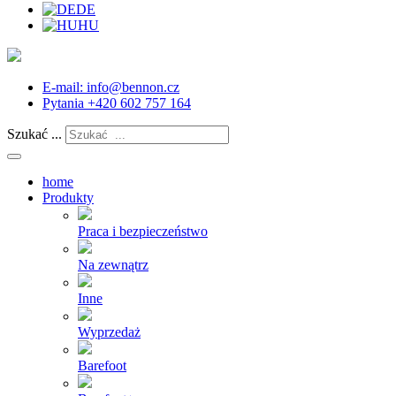
DE
HU
E-mail:
info@bennon.cz
Pytania
+420 602 757 164
Szukać ...
home
Produkty
Praca i bezpieczeństwo
Na zewnątrz
Inne
Wyprzedaż
Barefoot