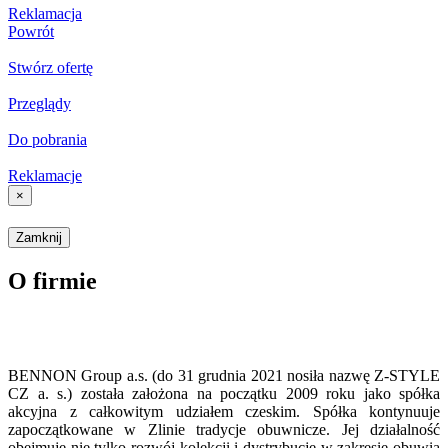
Reklamacja
Powrót
Stwórz ofertę
Przeglądy
Do pobrania
Reklamacje
×
Zamknij
O firmie
BENNON Group a.s. (
do 31 grudnia 2021 nosiła nazwę Z-STYLE
CZ a. s.)
została założona na początku 2009 roku jako spółka
akcyjna z całkowitym udziałem czeskim. Spółka kontynuuje
zapoczątkowane w Zlinie tradycje obuwnicze. Jej działalność
obejmuje nie tylko rozwój kolekcji i dystrybucję w zakresie obuwia