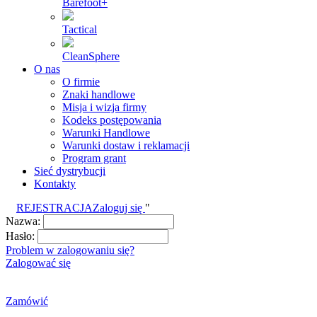
Barefoot+
Tactical
CleanSphere
O nas
O firmie
Znaki handlowe
Misja i wizja firmy
Kodeks postępowania
Warunki Handlowe
Warunki dostaw i reklamacji
Program grant
Sieć dystrybucji
Kontakty
REJESTRACJA
Zaloguj się
"
Nazwa:
Hasło:
Problem w zalogowaniu się?
Zalogować się
Zamówić