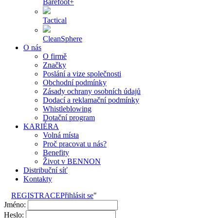
Barefoot+
Tactical
CleanSphere
O nás
O firmě
Značky
Poslání a vize společnosti
Obchodní podmínky
Zásady ochrany osobních údajů
Dodací a reklamační podmínky
Whistleblowing
Dotační program
KARIÉRA
Volná místa
Proč pracovat u nás?
Benefity
Život v BENNON
Distribuční síť
Kontakty
REGISTRACE
Přihlásit se
"
Jméno:
Heslo: