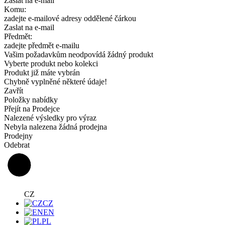
Zaslat na e-mail
Komu:
zadejte e-mailové adresy oddělené čárkou
Zaslat na e-mail
Předmět:
zadejte předmět e-mailu
Vašim požadavkům neodpovídá žádný produkt
Vyberte produkt nebo kolekci
Produkt již máte vybrán
Chybně vyplněné některé údaje!
Zavřít
Položky nabídky
Přejít na Prodejce
Nalezené výsledky pro výraz
Nebyla nalezena žádná prodejna
Prodejny
Odebrat
CZ
CZ
EN
PL