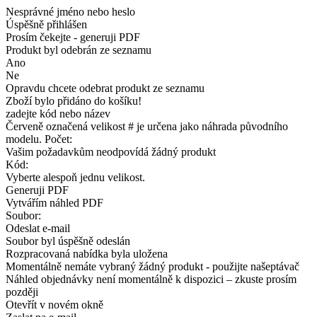
Nesprávné jméno nebo heslo
Úspěšně přihlášen
Prosím čekejte - generuji PDF
Produkt byl odebrán ze seznamu
Ano
Ne
Opravdu chcete odebrat produkt ze seznamu
Zboží bylo přidáno do košíku!
zadejte kód nebo název
Červeně označená velikost # je určena jako náhrada původního
modelu. Počet:
Vašim požadavkům neodpovídá žádný produkt
Kód:
Vyberte alespoň jednu velikost.
Generuji PDF
Vytvářím náhled PDF
Soubor:
Odeslat e-mail
Soubor byl úspěšně odeslán
Rozpracovaná nabídka byla uložena
Momentálně nemáte vybraný žádný produkt - použijte našeptávač
Náhled objednávky není momentálně k dispozici – zkuste prosím
později
Otevřít v novém okně