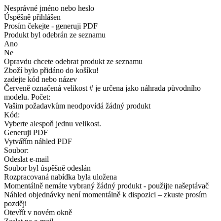
Nesprávné jméno nebo heslo
Úspěšně přihlášen
Prosím čekejte - generuji PDF
Produkt byl odebrán ze seznamu
Ano
Ne
Opravdu chcete odebrat produkt ze seznamu
Zboží bylo přidáno do košíku!
zadejte kód nebo název
Červeně označená velikost # je určena jako náhrada původního
modelu. Počet:
Vašim požadavkům neodpovídá žádný produkt
Kód:
Vyberte alespoň jednu velikost.
Generuji PDF
Vytvářím náhled PDF
Soubor:
Odeslat e-mail
Soubor byl úspěšně odeslán
Rozpracovaná nabídka byla uložena
Momentálně nemáte vybraný žádný produkt - použijte našeptávač
Náhled objednávky není momentálně k dispozici – zkuste prosím
později
Otevřít v novém okně