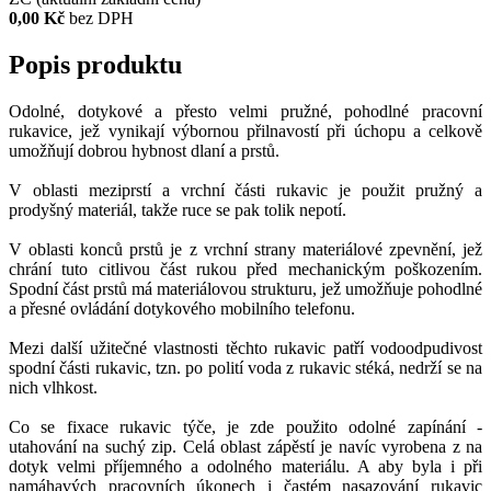
0,00 Kč
bez DPH
Popis produktu
Odolné, dotykové a přesto velmi pružné, pohodlné pracovní
rukavice, jež vynikají výbornou přilnavostí při úchopu a celkově
umožňují dobrou hybnost dlaní a prstů.
V oblasti meziprstí a vrchní části rukavic je použit pružný a
prodyšný materiál, takže ruce se pak tolik nepotí.
V oblasti konců prstů je z vrchní strany materiálové zpevnění, jež
chrání tuto citlivou část rukou před mechanickým poškozením.
Spodní část prstů má materiálovou strukturu, jež umožňuje pohodlné
a přesné ovládání dotykového mobilního telefonu.
Mezi další užitečné vlastnosti těchto rukavic patří vodoodpudivost
spodní části rukavic, tzn. po polití voda z rukavic stéká, nedrží se na
nich vlhkost.
Co se fixace rukavic týče, je zde použito odolné zapínání -
utahování na suchý zip. Celá oblast zápěstí je navíc vyrobena z na
dotyk velmi příjemného a odolného materiálu. A aby byla i při
namáhavých pracovních úkonech i častém nasazování rukavic