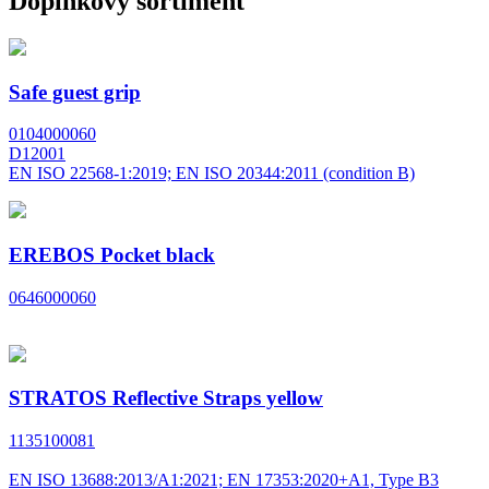
Doplňkový sortiment
Safe guest grip
0104000060
D12001
EN ISO 22568-1:2019; EN ISO 20344:2011 (condition B)
EREBOS Pocket black
0646000060
STRATOS Reflective Straps yellow
1135100081
EN ISO 13688:2013/A1:2021; EN 17353:2020+A1, Type B3