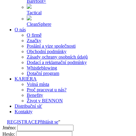
Barefoot+
Tactical
CleanSphere
O nás
O firmě
Značky
Poslání a vize společnosti
Obchodní podmínky
Zásady ochrany osobních údajů
Dodací a reklamační podmínky
Whistleblowing
Dotační program
KARIÉRA
Volná místa
Proč pracovat u nás?
Benefity
Život v BENNON
Distribuční síť
Kontakty
REGISTRACE
Přihlásit se
"
Jméno:
Heslo: