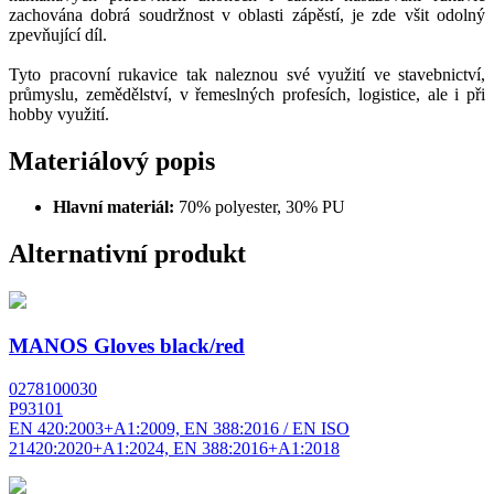
zachována dobrá soudržnost v oblasti zápěstí, je zde všit odolný
zpevňující díl.
Tyto pracovní rukavice tak naleznou své využití ve stavebnictví,
průmyslu, zemědělství, v řemeslných profesích, logistice, ale i při
hobby využití.
Materiálový popis
Hlavní materiál:
70% polyester, 30% PU
Alternativní produkt
MANOS Gloves black/red
0278100030
P93101
EN 420:2003+A1:2009, EN 388:2016 / EN ISO
21420:2020+A1:2024, EN 388:2016+A1:2018