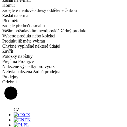
Zaslat na e-mail
Komu:
zadejte e-mailové adresy oddělené čárkou
Zaslat na e-mail
Předmět:
zadejte předmět e-mailu
Vašim požadavkům neodpovídá žádný produkt
Vyberte produkt nebo kolekci
Produkt již máte vybrán
Chybně vyplněné některé údaje!
Zavřít
Položky nabídky
Přejít na Prodejce
Nalezené výsledky pro výraz
Nebyla nalezena žádná prodejna
Prodejny
Odebrat
CZ
CZ
EN
PL