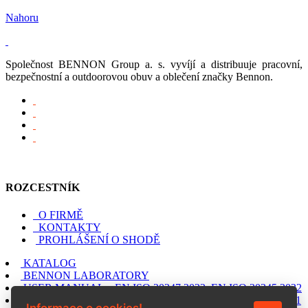
Nahoru
Společnost BENNON Group a. s. vyvíjí a distribuuje pracovní,
bezpečnostní a outdoorovou obuv a oblečení značky Bennon.
ROZCESTNÍK
O FIRMĚ
KONTAKTY
PROHLÁŠENÍ O SHODĚ
KATALOG
BENNON LABORATORY
USER MANUAL – EN ISO 20347:2022, EN ISO 20345:2022
USER MANUAL – EN ISO 20347:2012, EN ISO 20345:2011