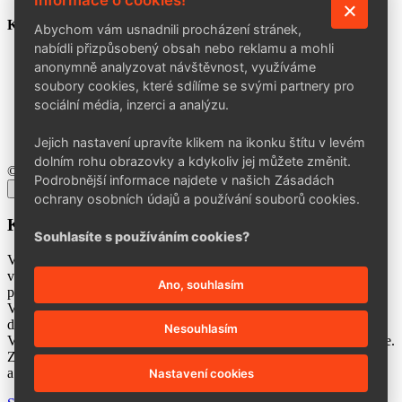
Informace o cookies!
KONTAKT
Abychom vám usnadnili procházení stránek,
nabídli přizpůsobený obsah nebo reklamu a mohli
BENNON Group a. s.
anonymně analyzovat návštěvnost, využíváme
Šedesátá 7015, 760 01 Zlín
soubory cookies, které sdílíme se svými partnery pro
+420 602 757 164
sociální média, inzerci a analýzu.
info@bennon.cz
Po–Pá: 7:00–15:30
Jejich nastavení upravíte klikem na ikonku štítu v levém
dolním rohu obrazovky a kdykoliv jej můžete změnit.
© 2026 BENNON Group a. s.
Podrobnější informace najdete v našich Zásadách
×
ochrany osobních údajů a používání souborů cookies.
Kontakty aktualizace
Souhlasíte s používáním cookies?
Vážení obchodní partneři,
v rámci zkvalitňování našich služeb a zrychlení procesů vyřizování
Ano, souhlasím
požadavků
Vás prosíme o 10 minut Vašeho času na vyplnění přiloženého
dotazníku.
Nesouhlasím
V případě nejasností prosím kontaktujte svého obchodního zástupce.
Za vyplnění dotazníku Vám předem děkujeme
a jako kompenzaci Vám zašleme dárek.
Nastavení cookies