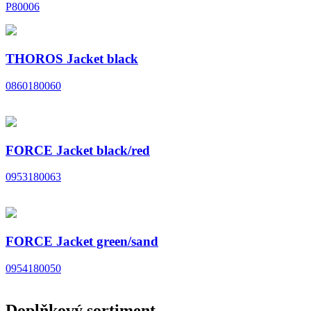
P80006
THOROS Jacket black
0860180060
FORCE Jacket black/red
0953180063
FORCE Jacket green/sand
0954180050
Doplňkový sortiment