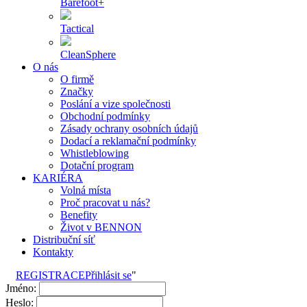
Barefoot+
Tactical
CleanSphere
O nás
O firmě
Značky
Poslání a vize společnosti
Obchodní podmínky
Zásady ochrany osobních údajů
Dodací a reklamační podmínky
Whistleblowing
Dotační program
KARIÉRA
Volná místa
Proč pracovat u nás?
Benefity
Život v BENNON
Distribuční síť
Kontakty
REGISTRACE
Přihlásit se
"
Jméno:
Heslo: