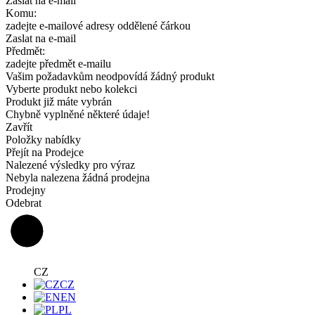
Zaslat na e-mail
Komu:
zadejte e-mailové adresy oddělené čárkou
Zaslat na e-mail
Předmět:
zadejte předmět e-mailu
Vašim požadavkům neodpovídá žádný produkt
Vyberte produkt nebo kolekci
Produkt již máte vybrán
Chybně vyplněné některé údaje!
Zavřít
Položky nabídky
Přejít na Prodejce
Nalezené výsledky pro výraz
Nebyla nalezena žádná prodejna
Prodejny
Odebrat
CZ
CZ
EN
PL