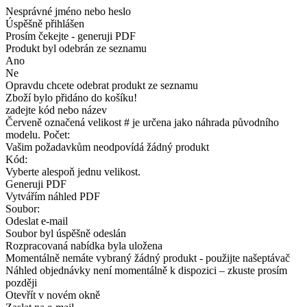
Nesprávné jméno nebo heslo
Úspěšně přihlášen
Prosím čekejte - generuji PDF
Produkt byl odebrán ze seznamu
Ano
Ne
Opravdu chcete odebrat produkt ze seznamu
Zboží bylo přidáno do košíku!
zadejte kód nebo název
Červeně označená velikost # je určena jako náhrada původního
modelu. Počet:
Vašim požadavkům neodpovídá žádný produkt
Kód:
Vyberte alespoň jednu velikost.
Generuji PDF
Vytvářím náhled PDF
Soubor:
Odeslat e-mail
Soubor byl úspěšně odeslán
Rozpracovaná nabídka byla uložena
Momentálně nemáte vybraný žádný produkt - použijte našeptávač
Náhled objednávky není momentálně k dispozici – zkuste prosím
později
Otevřít v novém okně