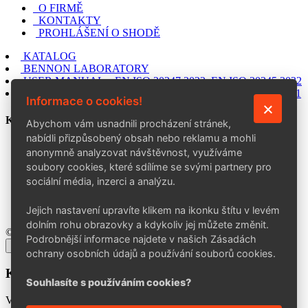
O FIRMĚ
KONTAKTY
PROHLÁŠENÍ O SHODĚ
KATALOG
BENNON LABORATORY
USER MANUAL – EN ISO 20347:2022, EN ISO 20345:2022
USER MANUAL – EN ISO 20347:2012, EN ISO 20345:2011
Informace o cookies!
KONTAKT
Abychom vám usnadnili procházení stránek,
nabídli přizpůsobený obsah nebo reklamu a mohli
BENNON Group a. s.
anonymně analyzovat návštěvnost, využíváme
Šedesátá 7015, 760 01 Zlín
soubory cookies, které sdílíme se svými partnery pro
+420 602 757 164
sociální média, inzerci a analýzu.
info@bennon.cz
Po–Pá: 7:00–15:30
Jejich nastavení upravíte klikem na ikonku štítu v levém
dolním rohu obrazovky a kdykoliv jej můžete změnit.
© 2026 BENNON Group a. s.
Podrobnější informace najdete v našich Zásadách
×
ochrany osobních údajů a používání souborů cookies.
Kontakty aktualizace
Souhlasíte s používáním cookies?
Vážení obchodní partneři,