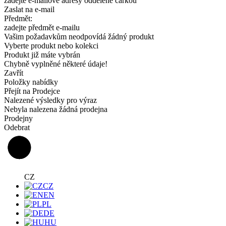
zadejte e-mailové adresy oddělené čárkou
Zaslat na e-mail
Předmět:
zadejte předmět e-mailu
Vašim požadavkům neodpovídá žádný produkt
Vyberte produkt nebo kolekci
Produkt již máte vybrán
Chybně vyplněné některé údaje!
Zavřít
Položky nabídky
Přejít na Prodejce
Nalezené výsledky pro výraz
Nebyla nalezena žádná prodejna
Prodejny
Odebrat
CZ
CZ
EN
PL
DE
HU