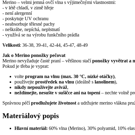
Merino – velmi jemná ovčí vlna s výjimečnými vlastnostmi:
- v létě chladí, v zimě hřeje
- není alergenní
- poskytuje UV ochranu
- neabsorbuje tělesné pachy
- neškrábe, nepíchá, neplstnatí
- využívá se na výrobu funkčního prádla
Velikosti
: 36-38, 39-41, 42-44, 45-47, 48-49
Jak o Merino ponožky pečovat
Merino nevyžaduje časté praní – většinou stačí
ponožky vyvětrat a 
Pokud je třeba je vyprat:
volte
program na vlnu (max. 30 °C, nízké otáčky)
,
používejte
prostředek na vlnu
(ideálně s
lanolinem
),
nikdy nepoužívejte aviváž
,
neždímejte, nesušte v sušičce ani na topení
– nechte volně pr
Správnou péčí
prodlužujete životnost
a udržujete merino vlákna pru
Materiálový popis
Hlavní materiál:
60% vlna (Merino), 30% polyamid, 10% elas