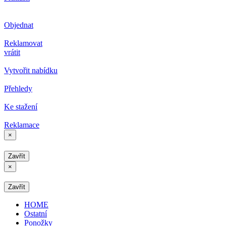
Objednat
Reklamovat
vrátit
Vytvořit nabídku
Přehledy
Ke stažení
Reklamace
×
Zavřít
×
Zavřít
HOME
Ostatní
Ponožky