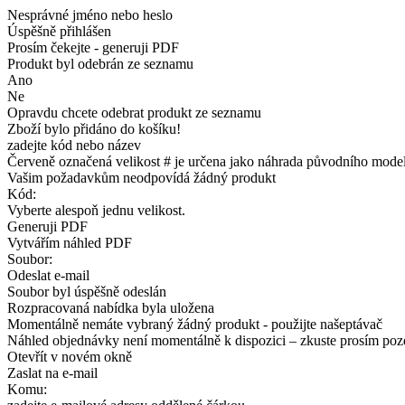
Nesprávné jméno nebo heslo
Úspěšně přihlášen
Prosím čekejte - generuji PDF
Produkt byl odebrán ze seznamu
Ano
Ne
Opravdu chcete odebrat produkt ze seznamu
Zboží bylo přidáno do košíku!
zadejte kód nebo název
Červeně označená velikost # je určena jako náhrada původního model
Vašim požadavkům neodpovídá žádný produkt
Kód:
Vyberte alespoň jednu velikost.
Generuji PDF
Vytvářím náhled PDF
Soubor:
Odeslat e-mail
Soubor byl úspěšně odeslán
Rozpracovaná nabídka byla uložena
Momentálně nemáte vybraný žádný produkt - použijte našeptávač
Náhled objednávky není momentálně k dispozici – zkuste prosím poz
Otevřít v novém okně
Zaslat na e-mail
Komu: