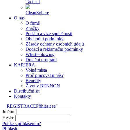
Tactical
CleanSphere
O nás
O firmě
Značky
Poslání a vize společnosti
Obchodní podmínky
Zásady ochrany osobních údajů
Dodací a reklamační podmínky
Whistleblowing
Dotační program
KARIÉRA
Volná místa
Proč pracovat u nás?
Benefity
Život v BENNON
Distribuční síť
Kontakty
REGISTRACE
Přihlásit se
"
Jméno:
Heslo:
Potíže s přihlášením?
Přihlásit