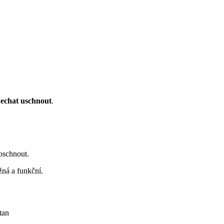
nechat uschnout
.
oschnout.
žná a funkční.
tan