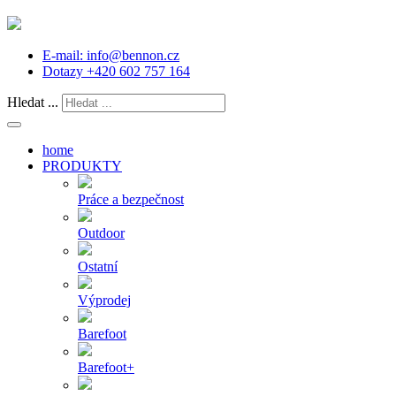
E-mail:
info@bennon.cz
Dotazy
+420 602 757 164
Hledat ...
home
PRODUKTY
Práce a bezpečnost
Outdoor
Ostatní
Výprodej
Barefoot
Barefoot+