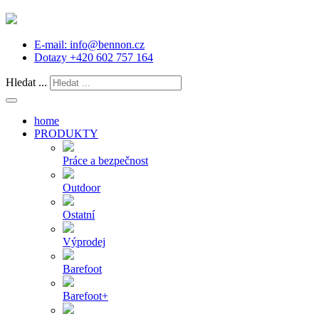
E-mail:
info@bennon.cz
Dotazy
+420 602 757 164
Hledat ...
home
PRODUKTY
Práce a bezpečnost
Outdoor
Ostatní
Výprodej
Barefoot
Barefoot+