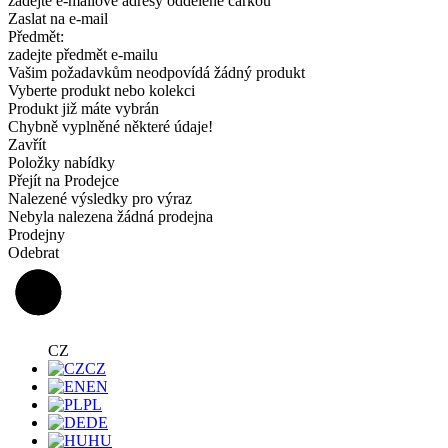
zadejte e-mailové adresy oddělené čárkou
Zaslat na e-mail
Předmět:
zadejte předmět e-mailu
Vašim požadavkům neodpovídá žádný produkt
Vyberte produkt nebo kolekci
Produkt již máte vybrán
Chybně vyplněné některé údaje!
Zavřít
Položky nabídky
Přejít na Prodejce
Nalezené výsledky pro výraz
Nebyla nalezena žádná prodejna
Prodejny
Odebrat
CZ
CZ
EN
PL
DE
HU