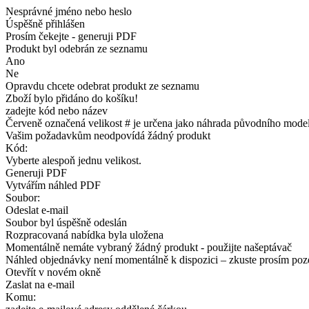
Nesprávné jméno nebo heslo
Úspěšně přihlášen
Prosím čekejte - generuji PDF
Produkt byl odebrán ze seznamu
Ano
Ne
Opravdu chcete odebrat produkt ze seznamu
Zboží bylo přidáno do košíku!
zadejte kód nebo název
Červeně označená velikost # je určena jako náhrada původního model
Vašim požadavkům neodpovídá žádný produkt
Kód:
Vyberte alespoň jednu velikost.
Generuji PDF
Vytvářím náhled PDF
Soubor:
Odeslat e-mail
Soubor byl úspěšně odeslán
Rozpracovaná nabídka byla uložena
Momentálně nemáte vybraný žádný produkt - použijte našeptávač
Náhled objednávky není momentálně k dispozici – zkuste prosím poz
Otevřít v novém okně
Zaslat na e-mail
Komu: