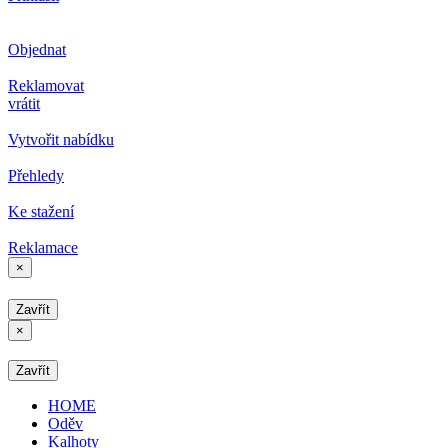
Objednat
Reklamovat
vrátit
Vytvořit nabídku
Přehledy
Ke stažení
Reklamace
×
Zavřít
×
Zavřít
HOME
Oděv
Kalhoty