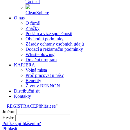
Tactical
CleanSphere
O nás
O firmě
Značky
Poslání a vize společnosti
Obchodní podmínky
Zásady ochrany osobních údajů
Dodací a reklamační podmínky
Whistleblowing
Dotační program
KARIÉRA
Volná místa
Proč pracovat u nás?
Benefity
Život v BENNON
Distribuční síť
Kontakty
REGISTRACE
Přihlásit se
"
Jméno:
Heslo:
Potíže s přihlášením?
Přihlásit