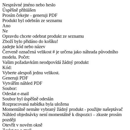
Nesprávné jméno nebo heslo
Úspěšně přihlášen
Prosím čekejte - generuji PDF
Produkt byl odebrán ze seznamu
Ano
Ne
Opravdu chcete odebrat produkt ze seznamu
Zboží bylo přidáno do košíku!
zadejte kód nebo název
Červeně označená velikost # je určena jako náhrada původního
modelu. Počet:
Vašim požadavkům neodpovídá žádný produkt
Kód:
Vyberte alespoň jednu velikost.
Generuji PDF
Vytvářím náhled PDF
Soubor:
Odeslat e-mail
Soubor byl úspěšně odeslán
Rozpracovaná nabídka byla uložena
Momentálně nemáte vybraný žádný produkt - použijte našeptávač
Náhled objednávky není momentálně k dispozici – zkuste prosím
později
Otevřít v novém okně