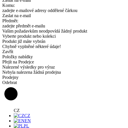
Zaslat na e-mail
Komu:
zadejte e-mailové adresy oddělené čárkou
Zaslat na e-mail
Předmět:
zadejte předmět e-mailu
Vašim požadavkům neodpovídá žádný produkt
Vyberte produkt nebo kolekci
Produkt již máte vybrán
Chybně vyplněné některé údaje!
Zavřít
Položky nabídky
Přejít na Prodejce
Nalezené výsledky pro výraz
Nebyla nalezena žádná prodejna
Prodejny
Odebrat
CZ
CZ
EN
PL