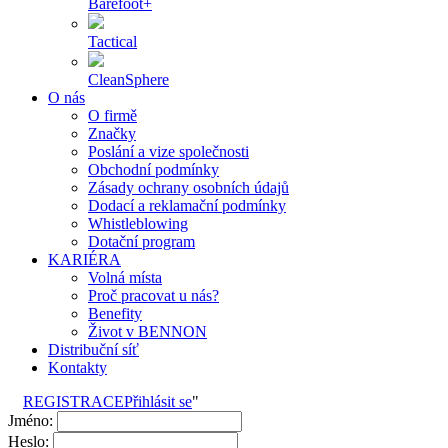
Barefoot+
Tactical
CleanSphere
O nás
O firmě
Značky
Poslání a vize společnosti
Obchodní podmínky
Zásady ochrany osobních údajů
Dodací a reklamační podmínky
Whistleblowing
Dotační program
KARIÉRA
Volná místa
Proč pracovat u nás?
Benefity
Život v BENNON
Distribuční síť
Kontakty
REGISTRACE
Přihlásit se
"
Jméno:
Heslo: