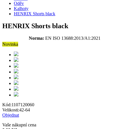
Oděv
Kalhoty
HENRIX Shorts black
HENRIX Shorts black
Norma:
EN ISO 13688:2013/A1:2021
Novinka
Kód:
1107120060
Velikosti:
42-64
Objednat
Vaše nákupní cena