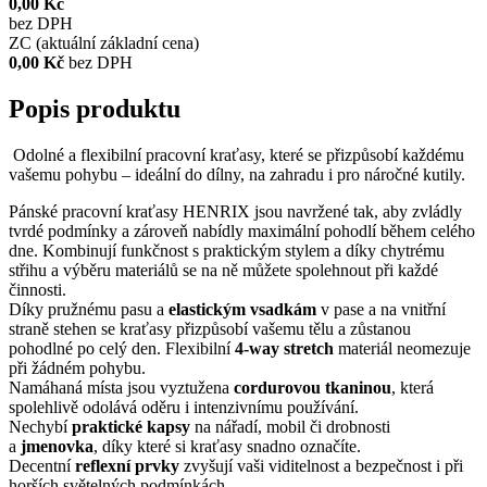
0,00 Kč
bez DPH
ZC (aktuální základní cena)
0,00 Kč
bez DPH
Popis produktu
Odolné a flexibilní pracovní kraťasy, které se přizpůsobí každému
vašemu pohybu – ideální do dílny, na zahradu i pro náročné kutily.
Pánské pracovní kraťasy HENRIX jsou navržené tak, aby zvládly
tvrdé podmínky a zároveň nabídly maximální pohodlí během celého
dne. Kombinují funkčnost s praktickým stylem a díky chytrému
střihu a výběru materiálů se na ně můžete spolehnout při každé
činnosti.
Díky pružnému pasu a
elastickým vsadkám
v pase a na vnitřní
straně stehen se kraťasy přizpůsobí vašemu tělu a zůstanou
pohodlné po celý den. Flexibilní
4-way stretch
materiál neomezuje
při žádném pohybu.
Namáhaná místa jsou vyztužena
cordurovou tkaninou
, která
spolehlivě odolává oděru i intenzivnímu používání.
Nechybí
praktické kapsy
na nářadí, mobil či drobnosti
a
jmenovka
, díky které si kraťasy snadno označíte.
Decentní
reflexní prvky
zvyšují vaši viditelnost a bezpečnost i při
horších světelných podmínkách.