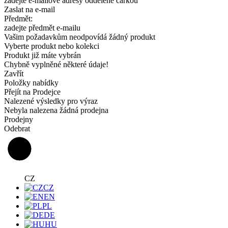
zadejte e-mailové adresy oddělené čárkou
Zaslat na e-mail
Předmět:
zadejte předmět e-mailu
Vašim požadavkům neodpovídá žádný produkt
Vyberte produkt nebo kolekci
Produkt již máte vybrán
Chybně vyplněné některé údaje!
Zavřít
Položky nabídky
Přejít na Prodejce
Nalezené výsledky pro výraz
Nebyla nalezena žádná prodejna
Prodejny
Odebrat
CZ
CZ
EN
PL
DE
HU