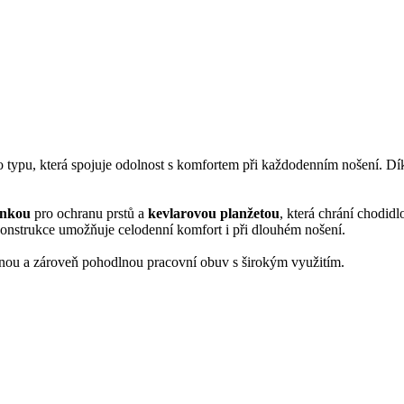
typu, která spojuje odolnost s komfortem při každodenním nošení. Díky
inkou
pro ochranu prstů a
kevlarovou planžetou
, která chrání chodid
onstrukce umožňuje celodenní komfort i při dlouhém nošení.
ečnou a zároveň pohodlnou pracovní obuv s širokým využitím.