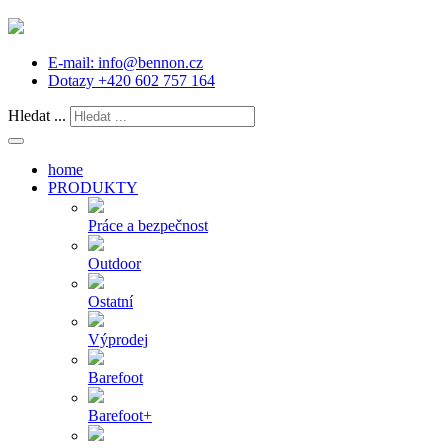
E-mail:
info@bennon.cz
Dotazy
+420 602 757 164
Hledat ...
home
PRODUKTY
Práce a bezpečnost
Outdoor
Ostatní
Výprodej
Barefoot
Barefoot+