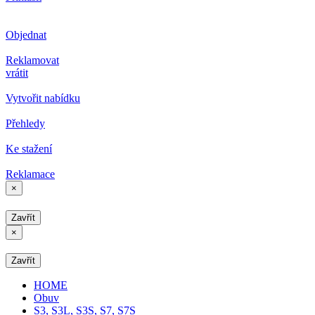
Objednat
Reklamovat
vrátit
Vytvořit nabídku
Přehledy
Ke stažení
Reklamace
×
Zavřít
×
Zavřít
HOME
Obuv
S3, S3L, S3S, S7, S7S