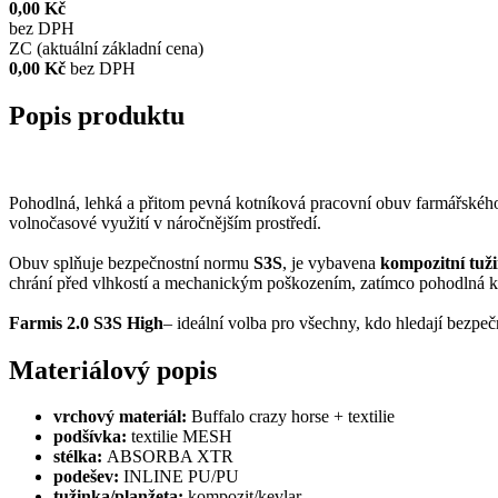
0,00 Kč
bez DPH
ZC (aktuální základní cena)
0,00 Kč
bez DPH
Popis produktu
Pohodlná, lehká a přitom pevná kotníková pracovní obuv farmářského 
volnočasové využití v náročnějším prostředí.
Obuv splňuje bezpečnostní normu
S3S
, je vybavena
kompozitní tuž
chrání před vlhkostí a mechanickým poškozením, zatímco pohodlná k
Farmis 2.0 S3S High
– ideální volba pro všechny, kdo hledají bezp
Materiálový popis
vrchový materiál:
Buffalo crazy horse + textilie
podšívka:
textilie MESH
stélka:
ABSORBA XTR
podešev:
INLINE PU/PU
tužinka/planžeta:
kompozit/kevlar