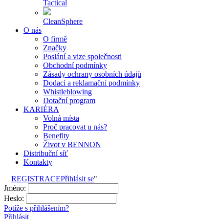
Tactical
CleanSphere
O nás
O firmě
Značky
Poslání a vize společnosti
Obchodní podmínky
Zásady ochrany osobních údajů
Dodací a reklamační podmínky
Whistleblowing
Dotační program
KARIÉRA
Volná místa
Proč pracovat u nás?
Benefity
Život v BENNON
Distribuční síť
Kontakty
REGISTRACE
Přihlásit se
"
Jméno:
Heslo:
Potíže s přihlášením?
Přihlásit