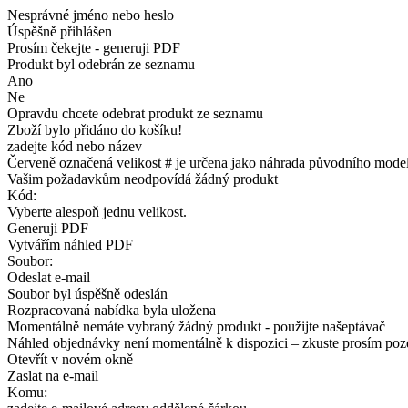
Nesprávné jméno nebo heslo
Úspěšně přihlášen
Prosím čekejte - generuji PDF
Produkt byl odebrán ze seznamu
Ano
Ne
Opravdu chcete odebrat produkt ze seznamu
Zboží bylo přidáno do košíku!
zadejte kód nebo název
Červeně označená velikost # je určena jako náhrada původního model
Vašim požadavkům neodpovídá žádný produkt
Kód:
Vyberte alespoň jednu velikost.
Generuji PDF
Vytvářím náhled PDF
Soubor:
Odeslat e-mail
Soubor byl úspěšně odeslán
Rozpracovaná nabídka byla uložena
Momentálně nemáte vybraný žádný produkt - použijte našeptávač
Náhled objednávky není momentálně k dispozici – zkuste prosím poz
Otevřít v novém okně
Zaslat na e-mail
Komu: