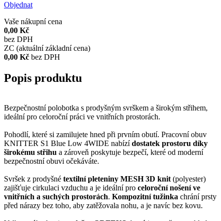
Objednat
Vaše nákupní cena
0,00 Kč
bez DPH
ZC (aktuální základní cena)
0,00 Kč
bez DPH
Popis produktu
Bezpečnostní polobotka s prodyšným svrškem a širokým střihem,
ideální pro celoroční práci ve vnitřních prostorách.
Pohodlí, které si zamilujete hned při prvním obutí. Pracovní obuv
KNITTER S1 Blue Low 4WIDE nabízí
dostatek prostoru díky
širokému střihu
a zároveň poskytuje bezpečí, které od moderní
bezpečnostní obuvi očekáváte.
Svršek z prodyšné
textilní pleteniny MESH 3D knit
(polyester)
zajišťuje cirkulaci vzduchu a je ideální pro
celoroční nošení ve
vnitřních a suchých prostorách
.
Kompozitní tužinka
chrání prsty
před nárazy bez toho, aby zatěžovala nohu, a je navíc bez kovu.