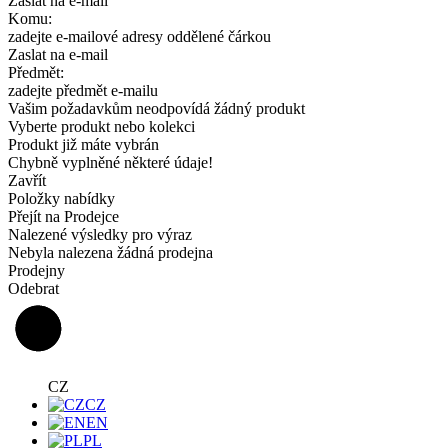
Zaslat na e-mail
Komu:
zadejte e-mailové adresy oddělené čárkou
Zaslat na e-mail
Předmět:
zadejte předmět e-mailu
Vašim požadavkům neodpovídá žádný produkt
Vyberte produkt nebo kolekci
Produkt již máte vybrán
Chybně vyplněné některé údaje!
Zavřít
Položky nabídky
Přejít na Prodejce
Nalezené výsledky pro výraz
Nebyla nalezena žádná prodejna
Prodejny
Odebrat
CZ
CZ
EN
PL