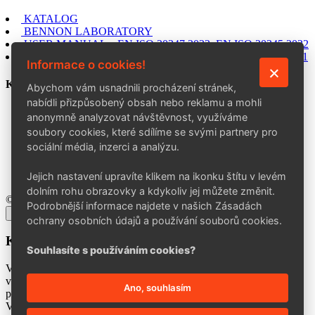
KATALOG
BENNON LABORATORY
USER MANUAL – EN ISO 20347:2022, EN ISO 20345:2022
USER MANUAL – EN ISO 20347:2012, EN ISO 20345:2011
Informace o cookies!
KONTAKT
Abychom vám usnadnili procházení stránek,
nabídli přizpůsobený obsah nebo reklamu a mohli
BENNON Group a. s.
anonymně analyzovat návštěvnost, využíváme
Šedesátá 7015, 760 01 Zlín
soubory cookies, které sdílíme se svými partnery pro
+420 602 757 164
sociální média, inzerci a analýzu.
info@bennon.cz
Po–Pá: 7:00–15:30
Jejich nastavení upravíte klikem na ikonku štítu v levém
dolním rohu obrazovky a kdykoliv jej můžete změnit.
© 2026 BENNON Group a. s.
Podrobnější informace najdete v našich Zásadách
×
ochrany osobních údajů a používání souborů cookies.
Kontakty aktualizace
Souhlasíte s používáním cookies?
Vážení obchodní partneři,
v rámci zkvalitňování našich služeb a zrychlení procesů vyřizování
Ano, souhlasím
požadavků
Vás prosíme o 10 minut Vašeho času na vyplnění přiloženého