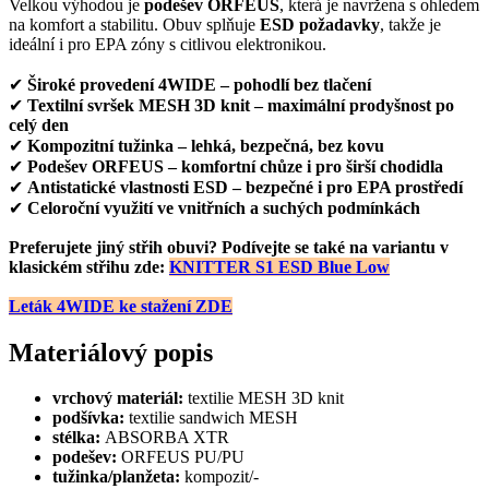
Velkou výhodou je
podešev ORFEUS
, která je navržena s ohledem
na komfort a stabilitu. Obuv splňuje
ESD požadavky
, takže je
ideální i pro EPA zóny s citlivou elektronikou.
✔
Široké provedení 4WIDE – pohodlí bez tlačení
✔
Textilní svršek MESH 3D knit – maximální prodyšnost po
celý den
✔
Kompozitní tužinka – lehká, bezpečná, bez kovu
✔
Podešev ORFEUS – komfortní chůze i pro širší chodidla
✔
Antistatické vlastnosti ESD – bezpečné i pro EPA prostředí
✔
Celoroční využití ve vnitřních a suchých podmínkách
Preferujete jiný střih obuvi? Podívejte se také na variantu v
klasickém střihu zde:
KNITTER S1 ESD Blue Low
Leták 4WIDE ke stažení ZDE
Materiálový popis
vrchový materiál:
textilie MESH 3D knit
podšívka:
textilie sandwich MESH
stélka:
ABSORBA XTR
podešev:
ORFEUS PU/PU
tužinka/planžeta:
kompozit/-