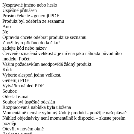
Nesprávné jméno nebo heslo
Úspěšně přihlášen
Prosím čekejte - generuji PDF
Produkt byl odebrán ze seznamu
Ano
Ne
Opravdu chcete odebrat produkt ze seznamu
Zboží bylo přidáno do košíku!
zadejte kód nebo název
Červeně označená velikost # je určena jako náhrada původního
modelu. Počet:
Vašim požadavkům neodpovídá žádný produkt
Kód:
Vyberte alespoň jednu velikost.
Generuji PDF
Vytvářím náhled PDF
Soubor:
Odeslat e-mail
Soubor byl úspěšně odeslán
Rozpracovaná nabídka byla uložena
Momentálně nemáte vybraný žádný produkt - použijte našeptávač
Náhled objednávky není momentálně k dispozici – zkuste prosím
později
Otevřít v novém okně