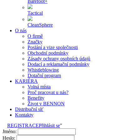
Barefoot+
Tactical
CleanSphere
O nás
O firmě
Značky
Poslání a vize společnosti
Obchodní podmínky
Zásady ochrany osobních údajů
Dodací a reklamační podmínky
Whistleblowing
Dotační program
KARIÉRA
Volná místa
Proč pracovat u nás?
Benefity
Život v BENNON
Distribuční síť
Kontakty
REGISTRACE
Přihlásit se
"
Jméno:
Heslo: