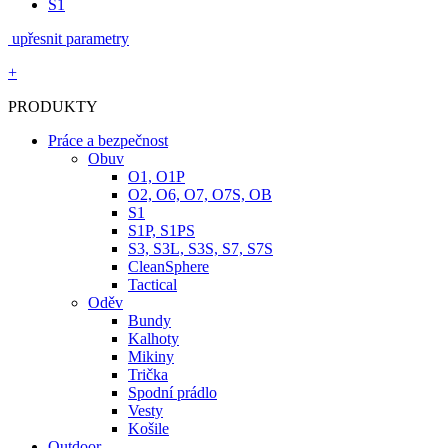
S1
upřesnit parametry
+
PRODUKTY
Práce a bezpečnost
Obuv
O1, O1P
O2, O6, O7, O7S, OB
S1
S1P, S1PS
S3, S3L, S3S, S7, S7S
CleanSphere
Tactical
Oděv
Bundy
Kalhoty
Mikiny
Trička
Spodní prádlo
Vesty
Košile
Outdoor