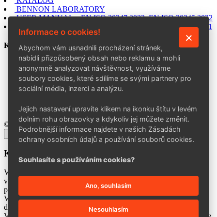
KATALOG
BENNON LABORATORY
USER MANUAL – EN ISO 20347:2022, EN ISO 20345:2022
USER MANUAL – EN ISO 20347:2012, EN ISO 20345:2011
Informace o cookies!
KONTAKT
Abychom vám usnadnili procházení stránek,
nabídli přizpůsobený obsah nebo reklamu a mohli
BENNON Group a. s.
anonymně analyzovat návštěvnost, využíváme
Šedesátá 7015, 760 01 Zlín
soubory cookies, které sdílíme se svými partnery pro
+420 602 757 164
sociální média, inzerci a analýzu.
info@bennon.cz
Po–Pá: 7:00–15:30
Jejich nastavení upravíte klikem na ikonku štítu v levém
dolním rohu obrazovky a kdykoliv jej můžete změnit.
© 2026 BENNON Group a. s.
Podrobnější informace najdete v našich Zásadách
×
ochrany osobních údajů a používání souborů cookies.
Kontakty aktualizace
Souhlasíte s používáním cookies?
Vážení obchodní partneři,
v rámci zkvalitňování našich služeb a zrychlení procesů vyřizování
Ano, souhlasím
požadavků
Vás prosíme o 10 minut Vašeho času na vyplnění přiloženého
dotazníku.
Nesouhlasím
V případě nejasností prosím kontaktujte svého obchodního zástupce.