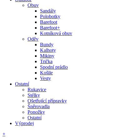
Obuv
Sandály
Polobotky
Barefoot
Barefoot+
Kotníková obuv
Oděv
Bundy
Kalhoty
Mikiny
Trička
Spodní prádlo
Košile
Vesty
Ostatní
Rukavice
Stélky
Ošetřující přípravky
Šněrovadla
Ponožky
Ostatní
Výprodej
+