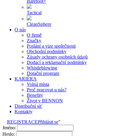
Barefoot+
Tactical
CleanSphere
O nás
O firmě
Značky
Poslání a vize společnosti
Obchodní podmínky
Zásady ochrany osobních údajů
Dodací a reklamační podmínky
Whistleblowing
Dotační program
KARIÉRA
Volná místa
Proč pracovat u nás?
Benefity
Život v BENNON
Distribuční síť
Kontakty
REGISTRACE
Přihlásit se
"
Jméno:
Heslo: