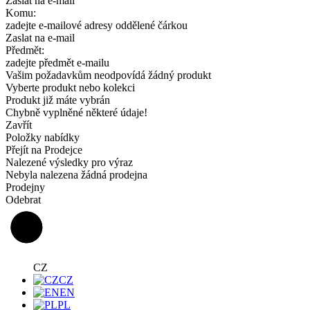
Zaslat na e-mail
Komu:
zadejte e-mailové adresy oddělené čárkou
Zaslat na e-mail
Předmět:
zadejte předmět e-mailu
Vašim požadavkům neodpovídá žádný produkt
Vyberte produkt nebo kolekci
Produkt již máte vybrán
Chybně vyplněné některé údaje!
Zavřít
Položky nabídky
Přejít na Prodejce
Nalezené výsledky pro výraz
Nebyla nalezena žádná prodejna
Prodejny
Odebrat
CZ
CZ
EN
PL