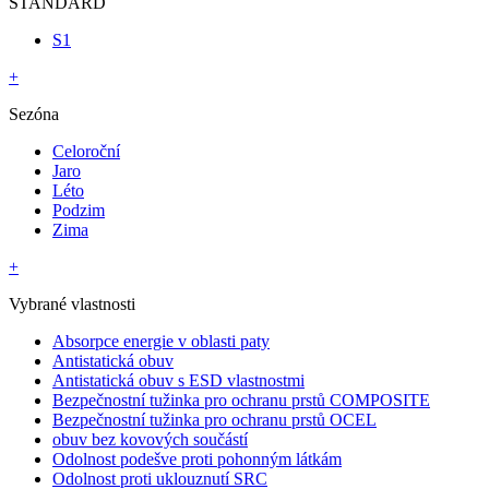
STANDARD
S1
+
Sezóna
Celoroční
Jaro
Léto
Podzim
Zima
+
Vybrané vlastnosti
Absorpce energie v oblasti paty
Antistatická obuv
Antistatická obuv s ESD vlastnostmi
Bezpečnostní tužinka pro ochranu prstů COMPOSITE
Bezpečnostní tužinka pro ochranu prstů OCEL
obuv bez kovových součástí
Odolnost podešve proti pohonným látkám
Odolnost proti uklouznutí SRC