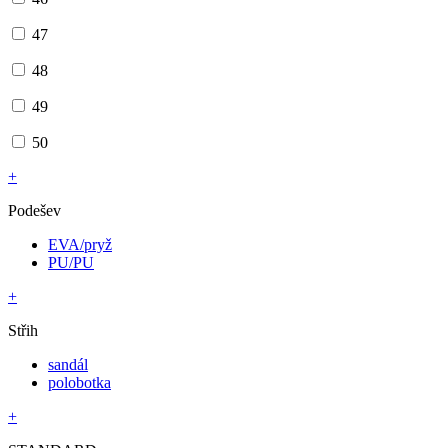
47
48
49
50
+
Podešev
EVA/pryž
PU/PU
+
Střih
sandál
polobotka
+