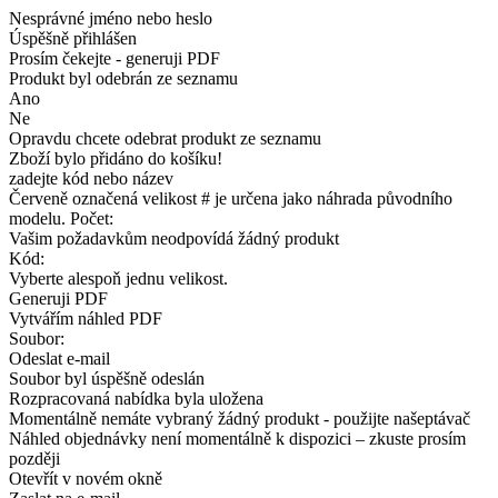
Nesprávné jméno nebo heslo
Úspěšně přihlášen
Prosím čekejte - generuji PDF
Produkt byl odebrán ze seznamu
Ano
Ne
Opravdu chcete odebrat produkt ze seznamu
Zboží bylo přidáno do košíku!
zadejte kód nebo název
Červeně označená velikost # je určena jako náhrada původního
modelu. Počet:
Vašim požadavkům neodpovídá žádný produkt
Kód:
Vyberte alespoň jednu velikost.
Generuji PDF
Vytvářím náhled PDF
Soubor:
Odeslat e-mail
Soubor byl úspěšně odeslán
Rozpracovaná nabídka byla uložena
Momentálně nemáte vybraný žádný produkt - použijte našeptávač
Náhled objednávky není momentálně k dispozici – zkuste prosím
později
Otevřít v novém okně