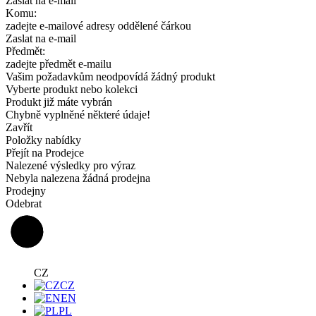
Zaslat na e-mail
Komu:
zadejte e-mailové adresy oddělené čárkou
Zaslat na e-mail
Předmět:
zadejte předmět e-mailu
Vašim požadavkům neodpovídá žádný produkt
Vyberte produkt nebo kolekci
Produkt již máte vybrán
Chybně vyplněné některé údaje!
Zavřít
Položky nabídky
Přejít na Prodejce
Nalezené výsledky pro výraz
Nebyla nalezena žádná prodejna
Prodejny
Odebrat
CZ
CZ
EN
PL