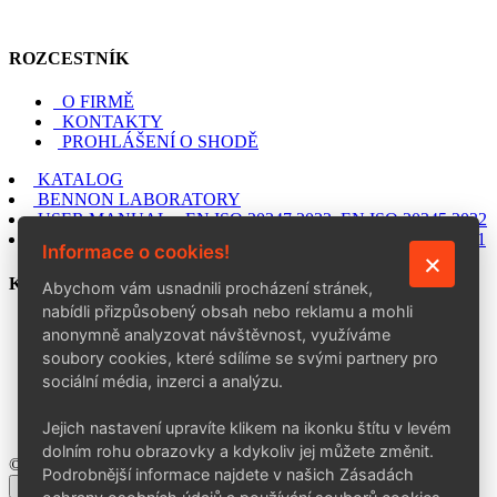
ROZCESTNÍK
O FIRMĚ
KONTAKTY
PROHLÁŠENÍ O SHODĚ
KATALOG
BENNON LABORATORY
USER MANUAL – EN ISO 20347:2022, EN ISO 20345:2022
USER MANUAL – EN ISO 20347:2012, EN ISO 20345:2011
Informace o cookies!
KONTAKT
Abychom vám usnadnili procházení stránek,
nabídli přizpůsobený obsah nebo reklamu a mohli
BENNON Group a. s.
anonymně analyzovat návštěvnost, využíváme
Šedesátá 7015, 760 01 Zlín
soubory cookies, které sdílíme se svými partnery pro
+420 602 757 164
sociální média, inzerci a analýzu.
info@bennon.cz
Po–Pá: 7:00–15:30
Jejich nastavení upravíte klikem na ikonku štítu v levém
dolním rohu obrazovky a kdykoliv jej můžete změnit.
© 2026 BENNON Group a. s.
Podrobnější informace najdete v našich Zásadách
×