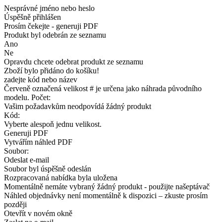
Nesprávné jméno nebo heslo
Úspěšně přihlášen
Prosím čekejte - generuji PDF
Produkt byl odebrán ze seznamu
Ano
Ne
Opravdu chcete odebrat produkt ze seznamu
Zboží bylo přidáno do košíku!
zadejte kód nebo název
Červeně označená velikost # je určena jako náhrada původního
modelu. Počet:
Vašim požadavkům neodpovídá žádný produkt
Kód:
Vyberte alespoň jednu velikost.
Generuji PDF
Vytvářím náhled PDF
Soubor:
Odeslat e-mail
Soubor byl úspěšně odeslán
Rozpracovaná nabídka byla uložena
Momentálně nemáte vybraný žádný produkt - použijte našeptávač
Náhled objednávky není momentálně k dispozici – zkuste prosím
později
Otevřít v novém okně