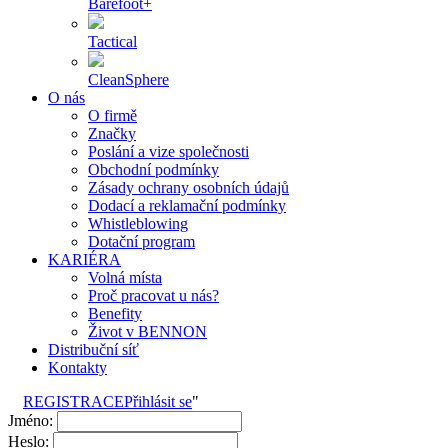
Barefoot+
Tactical
CleanSphere
O nás
O firmě
Značky
Poslání a vize společnosti
Obchodní podmínky
Zásady ochrany osobních údajů
Dodací a reklamační podmínky
Whistleblowing
Dotační program
KARIÉRA
Volná místa
Proč pracovat u nás?
Benefity
Život v BENNON
Distribuční síť
Kontakty
REGISTRACE
Přihlásit se
"
Jméno:
Heslo: